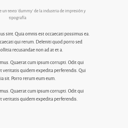
un texto 'dummy' de la industria de impresión y
tipografía
us sint. Quia omnis est occaecati possimus ea.
caecati qui rerum. Deleniti quod porro sed
itia recusandae non ad at et a.
imus. Quaerat cum ipsum corrupti. Odit qui
t veritatis quidem expedita perferendis. Qui
ia sit. Porro rerum eum eum.
imus. Quaerat cum ipsum corrupti. Odit qui
t veritatis quidem expedita perferendis.