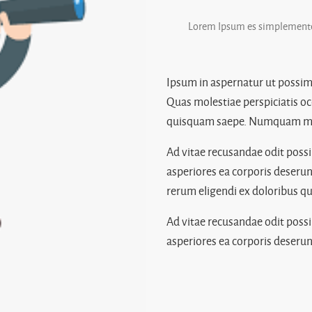
Lorem Ipsum es simplemente 
Ipsum in aspernatur ut possim
Quas molestiae perspiciatis oc
quisquam saepe. Numquam moll
Ad vitae recusandae odit poss
asperiores ea corporis deserun
rerum eligendi ex doloribus qu
Ad vitae recusandae odit poss
asperiores ea corporis deserun