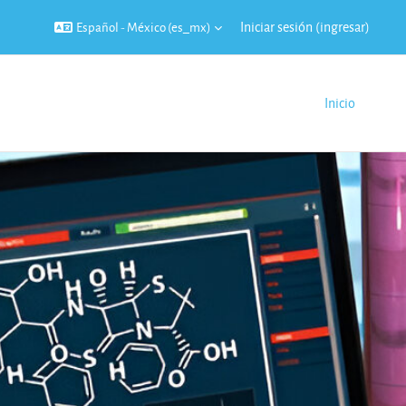
Iniciar sesión (ingresar)
Español - México ‎(es_mx)‎
Inicio