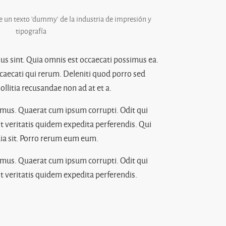
un texto 'dummy' de la industria de impresión y
tipografía
us sint. Quia omnis est occaecati possimus ea.
caecati qui rerum. Deleniti quod porro sed
itia recusandae non ad at et a.
imus. Quaerat cum ipsum corrupti. Odit qui
t veritatis quidem expedita perferendis. Qui
ia sit. Porro rerum eum eum.
imus. Quaerat cum ipsum corrupti. Odit qui
t veritatis quidem expedita perferendis.