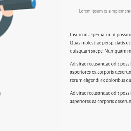
Lorem Ipsum es simplemente 
Ipsum in aspernatur ut possim
Quas molestiae perspiciatis oc
quisquam saepe. Numquam moll
Ad vitae recusandae odit poss
asperiores ea corporis deserun
rerum eligendi ex doloribus qu
Ad vitae recusandae odit poss
asperiores ea corporis deserun