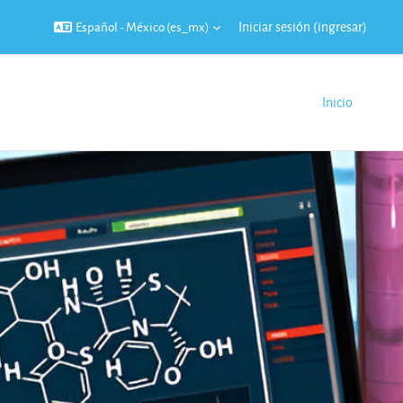
Iniciar sesión (ingresar)
Español - México ‎(es_mx)‎
Inicio